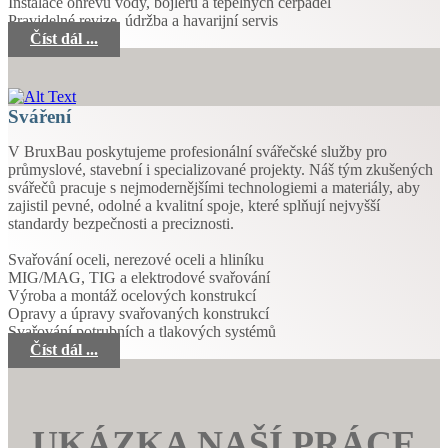
Instalace ohřevů vody, bojlerů a tepelných čerpadel
Pravidelné revize, údržba a havarijní servis
Číst dál ...
Sváření
V BruxBau poskytujeme profesionální svářečské služby pro
průmyslové, stavební i specializované projekty. Náš tým zkušených
svářečů pracuje s nejmodernějšími technologiemi a materiály, aby
zajistil pevné, odolné a kvalitní spoje, které splňují nejvyšší
standardy bezpečnosti a preciznosti.
Svařování oceli, nerezové oceli a hliníku
MIG/MAG, TIG a elektrodové svařování
Výroba a montáž ocelových konstrukcí
Opravy a úpravy svařovaných konstrukcí
Svařování potrubních a tlakových systémů
Číst dál ...
UKÁZKA NAŠÍ PRÁCE