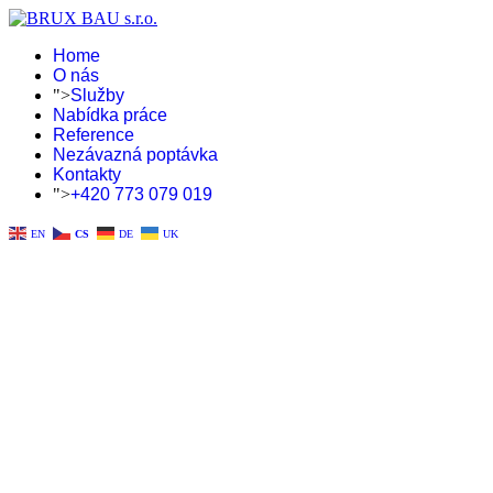
Home
O nás
">
Služby
Nabídka práce
Reference
Nezávazná poptávka
Kontakty
">
+420 773 079 019
EN
CS
DE
UK