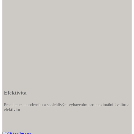
Efektivita
Pracujeme s moderním a spolehlivým vybavením pro maximální kvalitu a
efektivitu.