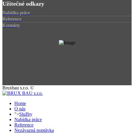
Užitečné odkazy
Nabídka práce
Reference
Kontakty
Bruxbau s.r.o. ©
Home
O nás
">
Služby
Nabídka práce
Reference
Nezávazná poptávka