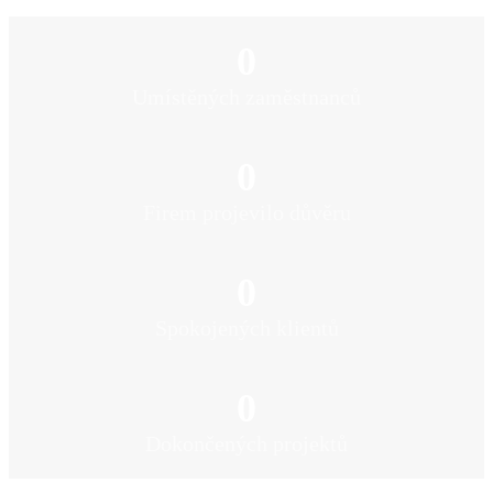
0
Umístěných zaměstnanců
0
Firem projevilo důvěru
0
Spokojených klientů
0
Dokončených projektů