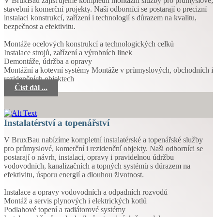
V BruxBau zajišťujeme kompletní montážní služby pro průmyslové,
stavební i komerční projekty. Naši odborníci se postarají o precizní
instalaci konstrukcí, zařízení i technologií s důrazem na kvalitu,
bezpečnost a efektivitu.
Montáže ocelových konstrukcí a technologických celků
Instalace strojů, zařízení a výrobních linek
Demontáže, údržba a opravy
Montážní a kotevní systémy Montáže v průmyslových, obchodních i
rezidenčních objektech
Číst dál ...
Instalatérství a topenářství
V BruxBau nabízíme kompletní instalatérské a topenářské služby
pro průmyslové, komerční i rezidenční objekty. Naši odborníci se
postarají o návrh, instalaci, opravy i pravidelnou údržbu
vodovodních, kanalizačních a topných systémů s důrazem na
efektivitu, úsporu energií a dlouhou životnost.
Instalace a opravy vodovodních a odpadních rozvodů
Montáž a servis plynových i elektrických kotlů
Podlahové topení a radiátorové systémy