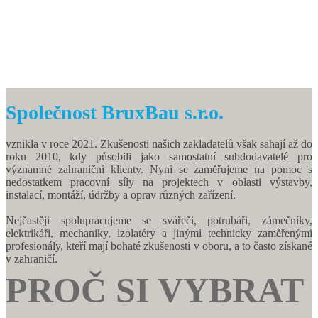
Společnost BruxBau s.r.o.
vznikla v roce 2021. Zkušenosti našich zakladatelů však sahají až do
roku 2010, kdy působili jako samostatní subdodavatelé pro
významné zahraniční klienty. Nyní se zaměřujeme na pomoc s
nedostatkem pracovní síly na projektech v oblasti výstavby,
instalací, montáží, údržby a oprav různých zařízení.
Nejčastěji spolupracujeme se svářeči, potrubáři, zámečníky,
elektrikáři, mechaniky, izolatéry a jinými technicky zaměřenými
profesionály, kteří mají bohaté zkušenosti v oboru, a to často získané
v zahraničí.
PROČ SI VYBRAT