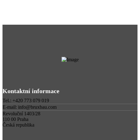
Kontaktní informace
Tel.: +420 773 079 019
E-mail: info@bruxbau.com
Revoluční 1403/28
110 00 Praha
Česká republika